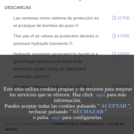
DESCARGAS
Las ventosas como sistema de protección en
327KB
el arranque de bombas de pozo ©
The use of air valves as protection devices in
476KB
pressure hydraulic transients ©
Hydraulic transients generated by bursts in a
326KB
great length pipeline and study of its
protection system using air valves and
automatic valves ©
Dynamic behaviour of Air valves (2003) ©
343KB
Este sitio utiliza cookies propias y de terceros para mejorar
los servicios que se ofrecen. Haz click
aquí
para más
información.
Puedes aceptar todas las cookies pulsando "
ACEPTAR
",
rechazar pulsando "
RECHAZAR
"
o pulsa
aquí
para configurarlas.
INICIO
>
CONSULTORÍA
> TRANSITORIOS HIDRÃ¡ULICOS - GOLPE DE
ARIETE