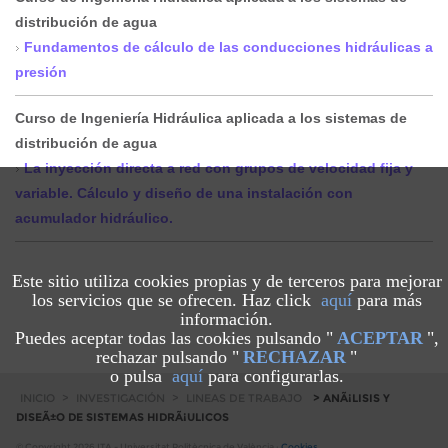
distribución de agua
Fundamentos de cálculo de las conducciones hidráulicas a
presión
Curso de Ingeniería Hidráulica aplicada a los sistemas de
distribución de agua
La inyección directa a red con grupos de velocidad fija y
variable. Cálculo y diseño de una instalación con
acumulador hidráulico.
Este sitio utiliza cookies propias y de terceros para mejorar
los servicios que se ofrecen. Haz click
aquí
para más
información.
Puedes aceptar todas las cookies pulsando "
ACEPTAR
",
rechazar pulsando "
RECHAZAR
"
o pulsa
aquí
para configurarlas.
INICIO
>
INVESTIGACIÓN
>
LINEAS DE TRABAJO
> ANÃ¡LISIS Y
DISEÃ±O DE SISTEMAS HIDRÃ¡ULICOS
© Copyright 2026 ITA - Universitat Politècnica de València ·
Cookies