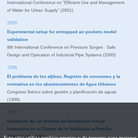
International Conference on "Efficient Use and Management
of Water for Urban Supply" (2001)
2000
Experimental setup for entrapped air pockets model
validation
8th International Conference on Pressure Surges : Safe
Design and Operation of Industrial Pipe Systems (2000)
1998
El problema de los aljibes, Registro de consumos y la
normativa en los abastecimientos de Agua Urbanos
Congreso Ibérico sobre gestión y planificación de aguas
(1998)
1997
Desarrollo de un Sistema de Enseñanza Visual
Interactiva en el Campo de la Hidráulica a Presión
EDUTEC 97 (1997)
Este sitio utiliza cookies propias y de terceros para mejorar