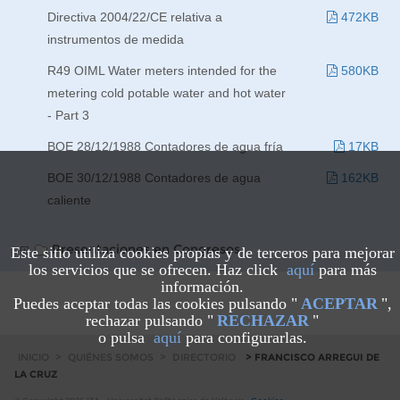
Directiva 2004/22/CE relativa a
472KB
instrumentos de medida
R49 OIML Water meters intended for the
580KB
metering cold potable water and hot water
- Part 3
BOE 28/12/1988 Contadores de agua fría
17KB
BOE 30/12/1988 Contadores de agua
162KB
caliente
Presentaciones en Congresos
Este sitio utiliza cookies propias y de terceros para mejorar
los servicios que se ofrecen. Haz click
aquí
para más
información.
Puedes aceptar todas las cookies pulsando "
ACEPTAR
",
rechazar pulsando "
RECHAZAR
"
o pulsa
aquí
para configurarlas.
INICIO
>
QUIÉNES SOMOS
>
DIRECTORIO
> FRANCISCO ARREGUI DE
LA CRUZ