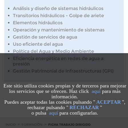
Análisis y diseño de sistemas hidráulicos
Transitorios hidráulicos - Golpe de ariete
Elementos hidráulicos
Operación y mantenimiento de sistemas
Gestión de servicios de agua
Uso eficiente del agua
Política del Agua y Medio Ambiente
Eficiencia energética en redes de agua a
presión
Gestión Patrimonial de Infraestructuras (GPI)
Este sitio utiliza cookies propias y de terceros para mejorar
los servicios que se ofrecen. Haz click
aquí
para más
información.
Puedes aceptar todas las cookies pulsando "
ACEPTAR
",
rechazar pulsando "
RECHAZAR
"
o pulsa
aquí
para configurarlas.
INICIO
>
FORMACIÓN
>
FICHA TRABAJO DIRIGIDO