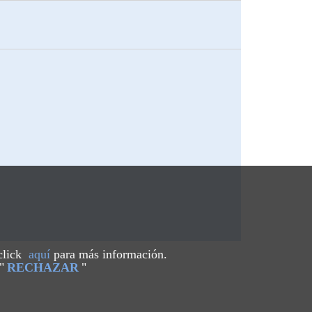
 click
aquí
para más información.
"
RECHAZAR
"