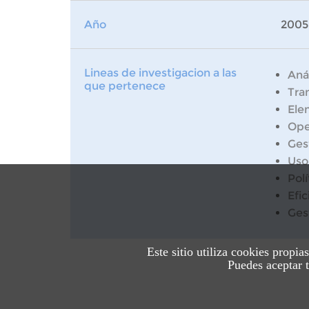
Año
2005
Lineas de investigacion a las
Anál
que pertenece
Tran
Ele
Ope
Ges
Uso
Pol
Efi
Ges
Este sitio utiliza cookies propia
Puedes aceptar t