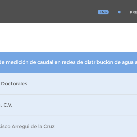
ENG
PRE
 de medición de caudal en redes de distribución de agua 
 Doctorales
, C.V.
isco Arregui de la Cruz