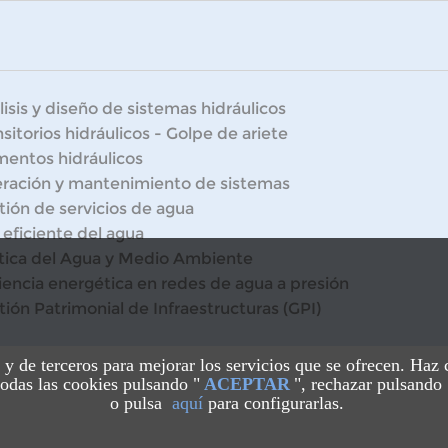
isis y diseño de sistemas hidráulicos
sitorios hidráulicos - Golpe de ariete
mentos hidráulicos
ración y mantenimiento de sistemas
tión de servicios de agua
 eficiente del agua
ítica del Agua y Medio Ambiente
ciencia energética en redes de agua a presión
tión Patrimonial de Infraestructuras (GPI)
s y de terceros para mejorar los servicios que se ofrecen. Haz
odas las cookies pulsando "
ACEPTAR
", rechazar pulsando 
o pulsa
aquí
para configurarlas.