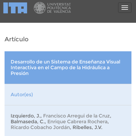
Artículo
Desarrollo de un Sistema de Enseñanza Visual
Interactiva en el Campo de la Hidráulica a
Presión
Autor(es)
Izquierdo, J.,
Francisco Arregui de la Cruz
,
Balmaseda, C.,
Enrique Cabrera Rochera
,
Ricardo Cobacho Jordán
, Ribelles, J.V.