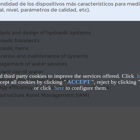
ndidad de los dispositivos más característicos para medi
l, nivel, parámetros de calidad, etc).
lysis and design of hydraulic systems
raulic transients
raulic items
ration and maintenance of systems
agement of water services
cient use of water
nd third party cookies to improve the services offered. Click
h
er and Environmental Policy
ept all cookies by clicking "
ACCEPT
", reject by clicking "
rgy efficiency in pressurized water networks
or click
here
to configure them.
rastructure Asset Management (IAM)