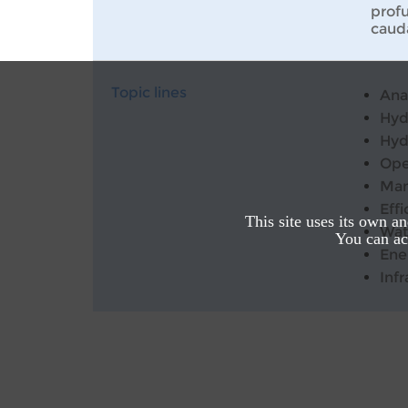
profu
cauda
Topic lines
Ana
Hyd
Hyd
Ope
Man
Effi
This site uses its own a
Wat
You can acc
Ene
Inf