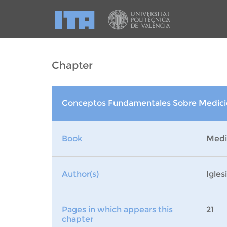
Chapter
Conceptos Fundamentales Sobre Medicio
Book
Medic
Author(s)
Igles
Pages in which appears this
21
chapter