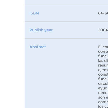
ISBN
84-6
Publish year
2004
Abstract
El co
corr
funci
las d
resul
ejem
const
funci
circu
ayud
neces
son e
como 
los c