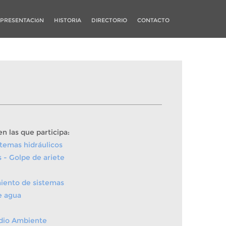
PRESENTACIóN
HISTORIA
DIRECTORIO
CONTACTO
en las que participa:
stemas hidráulicos
s - Golpe de ariete
iento de sistemas
e agua
edio Ambiente