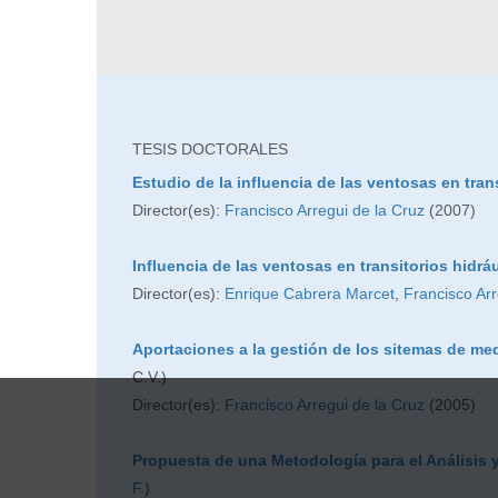
TESIS DOCTORALES
Estudio de la influencia de las ventosas en tran
Director(es):
Francisco Arregui de la Cruz
(2007)
Influencia de las ventosas en transitorios hidrá
Director(es):
Enrique Cabrera Marcet
,
Francisco Arr
Aportaciones a la gestión de los sitemas de me
C.V.)
Director(es):
Francisco Arregui de la Cruz
(2005)
Propuesta de una Metodología para el Análisis 
F.
)