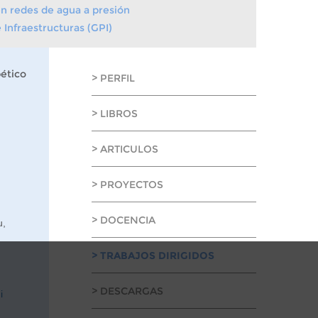
en redes de agua a presión
 Infraestructuras (GPI)
ético
> PERFIL
> LIBROS
> ARTICULOS
> PROYECTOS
> DOCENCIA
u,
> TRABAJOS DIRIGIDOS
> DESCARGAS
i