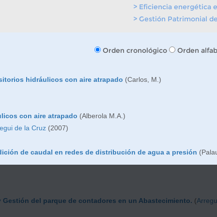
> Eficiencia energética 
> Gestión Patrimonial de
Orden cronológico
Orden alfab
sitorios hidráulicos con aire atrapado
(Carlos, M.)
ulicos con aire atrapado
(Alberola M.A.)
egui de la Cruz
(2007)
dición de caudal en redes de distribución de agua a presión
(Pala
y Gestión del parque de contadores en un Abastecimiento.
(
Arregu