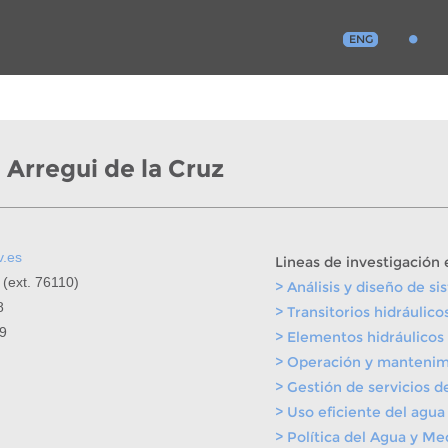
ENG
 Arregui de la Cruz
v.es
Lineas de investigación 
 (ext. 76110)
> Análisis y diseño de si
8
> Transitorios hidráulico
99
> Elementos hidráulicos
> Operación y mantenim
> Gestión de servicios d
> Uso eficiente del agua
> Política del Agua y M